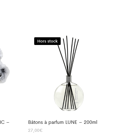
Hors stock
NC –
Bâtons à parfum LUNE – 200ml
27,00
€