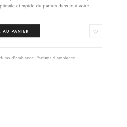
optimale et rapide du parfum dans tout votre
 AU PANIER
rfums d'ambiance
,
Parfums d'ambiance