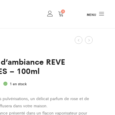
0
MENU
Product
Brume
Bâtons
d’oreiller
à
navigation
REVE
parfum
 d’ambiance REVE
D’ANGES
FLORALIES
S – 100ml
–
–
100ml
500ml
1 en stock
 pulvérisations, un délicat parfum de rose et de
ffusera dans votre maison.
nce présenté dans un flacon vaporisateur pour