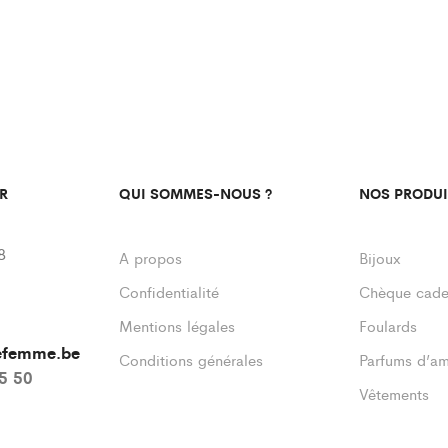
R
QUI SOMMES-NOUS ?
NOS PRODUI
8
A propos
Bijoux
Confidentialité
Chèque cad
Mentions légales
Foulards
defemme.be
Conditions générales
Parfums d’a
55 50
Vêtements