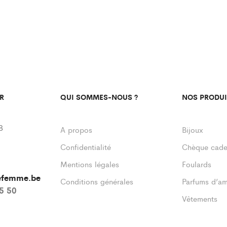
R
QUI SOMMES-NOUS ?
NOS PRODUI
8
A propos
Bijoux
Confidentialité
Chèque cad
Mentions légales
Foulards
defemme.be
Conditions générales
Parfums d’a
55 50
Vêtements