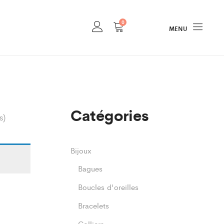
0
MENU
Catégories
s)
Bijoux
Bagues
Boucles d'oreilles
Bracelets
Colliers