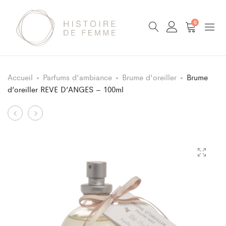
0
Accueil
Parfums d'ambiance
Brume d'oreiller
Brume
d’oreiller REVE D’ANGES – 100ml
Product
Recharge
Parfum
bâtons
d’ambiance
navigation
à
REVE
parfum
D’ANGES
REVE
–
D’ANGES
100ml
–
500ml