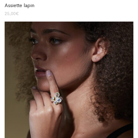
Assiette lapin
25,00
€