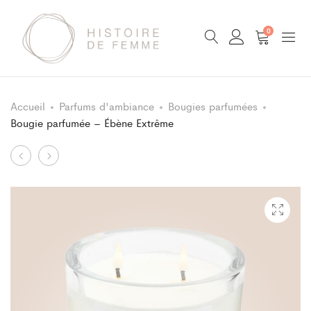
0
Accueil
Parfums d'ambiance
Bougies parfumées
Bougie parfumée – Ébène Extrême
Product
Bougie
Bougie
parfumée
parfumée
navigation
–
–
Cachemire
Forêt
Tonka
d’Encens