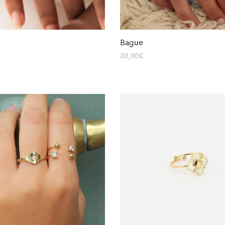
Bague
30,00
€