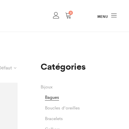
0
MENU
Catégories
Défaut
Bijoux
Bagues
Boucles d'oreilles
Bracelets
Colliers