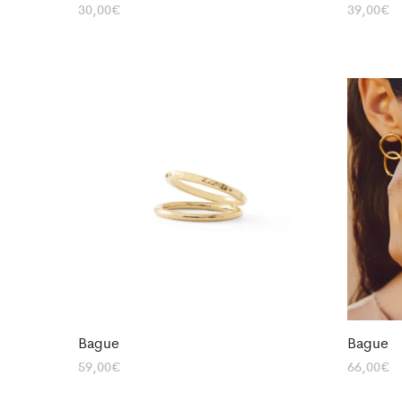
30,00
€
39,00
€
Bague
Bague
59,00
€
66,00
€