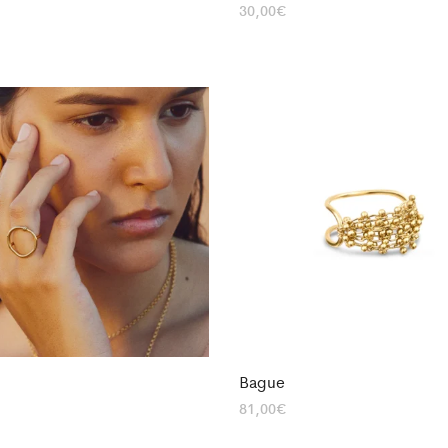
30,00
€
Bague
81,00
€