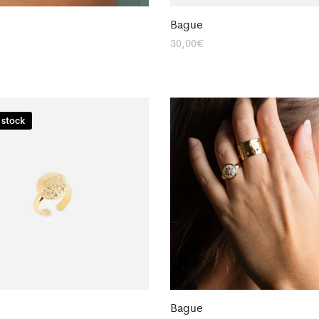
Bague
30,00
€
 stock
Bague