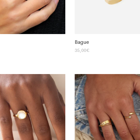
Bague
35,00
€