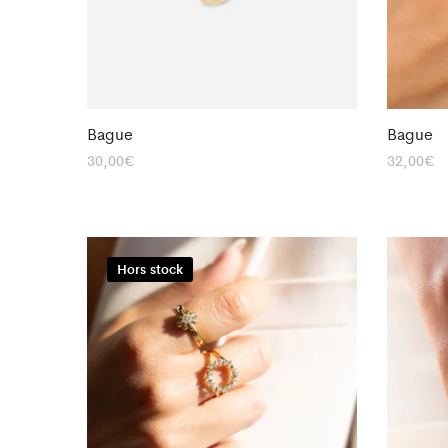
Bague
Bague
30,00
€
32,00
€
Hors stock