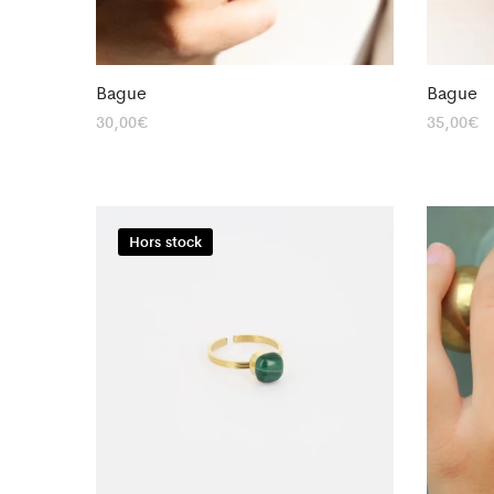
Bague
Bague
30,00
€
35,00
€
Hors stock