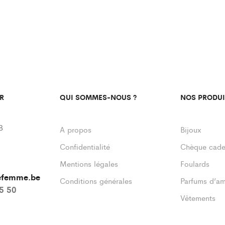
R
QUI SOMMES-NOUS ?
NOS PRODUI
8
A propos
Bijoux
Confidentialité
Chèque cad
Mentions légales
Foulards
defemme.be
Conditions générales
Parfums d’a
55 50
Vêtements