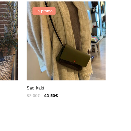
En promo
Sac kaki
87,00
€
43,50
€