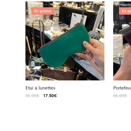
En promo
En p
Etui à lunettes
Portefeui
35,00
€
17,50
€
55,00
€