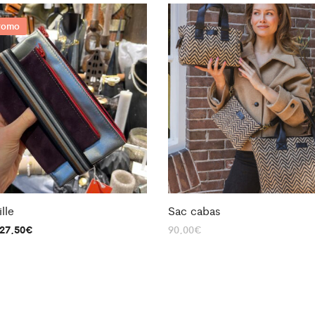
romo
lle
Sac cabas
27,50
€
90,00
€