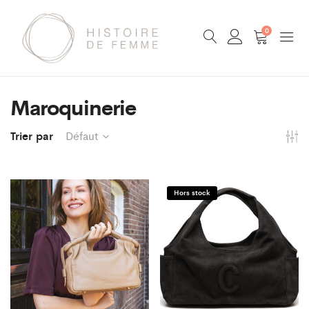
0
Maroquinerie
Trier par
Défaut
Hors stock