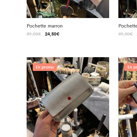
Pochette marron
Pochett
49,00
€
24,50
€
49,00
€
En promo
En p