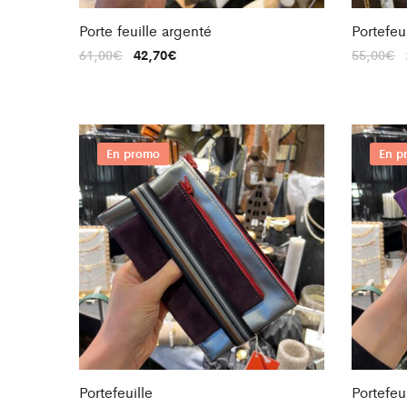
Porte feuille argenté
Portefeui
61,00
€
42,70
€
55,00
€
En promo
En p
Portefeuille
Portefeui