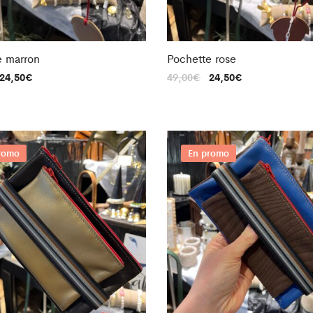
e marron
Pochette rose
24,50
€
49,00
€
24,50
€
romo
En promo