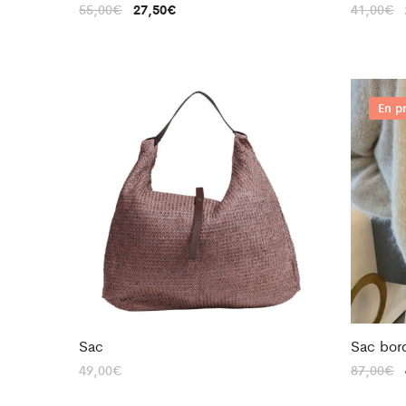
55,00
€
27,50
€
41,00
€
En p
Sac
Sac bord
49,00
€
87,00
€