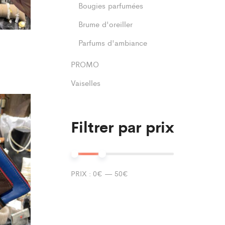
Bougies parfumées
Brume d'oreiller
Parfums d'ambiance
PROMO
Vaiselles
Filtrer par prix
PRIX :
0€
—
50€