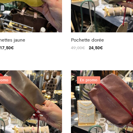
unettes jaune
Pochette dorée
17,50
€
49,00
€
24,50
€
romo
En promo