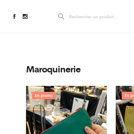
Maroquinerie
En promo
En p