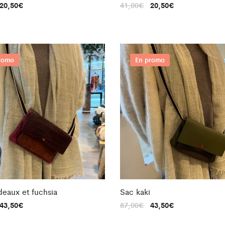
20,50
€
41,00
€
20,50
€
romo
En promo
eaux et fuchsia
Sac kaki
43,50
€
87,00
€
43,50
€