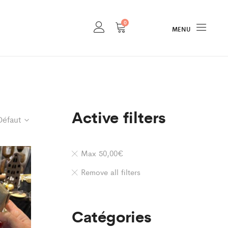
0
MENU
Active filters
Défaut
Max
50,00
€
Remove all filters
Catégories