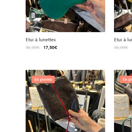
Etui à lunettes
Etui à l
35,00
€
17,50
€
35,00
€
En promo
En p